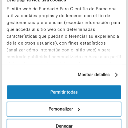
El sitio web de Fundació Parc Científic de Barcelona
utiliza cookies propias y de terceros con el fin de
gestionar sus preferencias (recordar información para
que acceda al sitio web con determinadas
características que puedan diferenciar su experiencia
de la de otros usuarios), con fines estadísticos
(analizar cómo interactúa con el sitio web) y para
mostrarle publicidad personalizada en base a un perfil
elaborado a partir de sus hábitos de navegación (por
ejemplo, páginas visitadas). Para obtener más
Mostrar detalles
información sobre las cookies puede consultar
la Política de cookies del sitio web.
Permitir todas
C/Baldiri Reixac, 4-12 i 15
08028 Barcelona
Personalizar
T. 934 02 90 60
Denegar