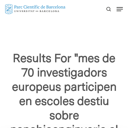
Skip
Menu
to
main
content
Results For
"mes de
70 investigadors
europeus participen
en escoles destiu
sobre