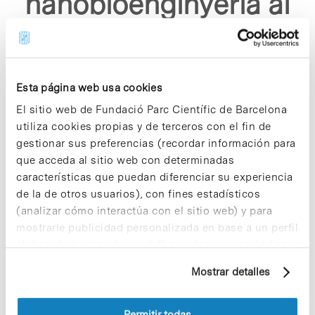
nanobioenginyeria al
pcb p369 asp"
Esta página web usa cookies
El sitio web de Fundació Parc Científic de Barcelona
utiliza cookies propias y de terceros con el fin de
gestionar sus preferencias (recordar información para
Sorry, no results were found.
que acceda al sitio web con determinadas
Please try again with different keywords.
características que puedan diferenciar su experiencia
de la de otros usuarios), con fines estadísticos
(analizar cómo interactúa con el sitio web) y para
mostrarle publicidad personalizada en base a un perfil
elaborado a partir de sus hábitos de navegación (por
ejemplo, páginas visitadas). Para obtener más
Mostrar detalles
información sobre las cookies puede consultar
la Política de cookies del sitio web.
Permitir todas