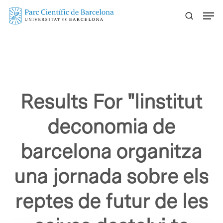
Skip
Menu
to
main
content
Results For
"linstitut
deconomia de
barcelona organitza
una jornada sobre els
reptes de futur de les