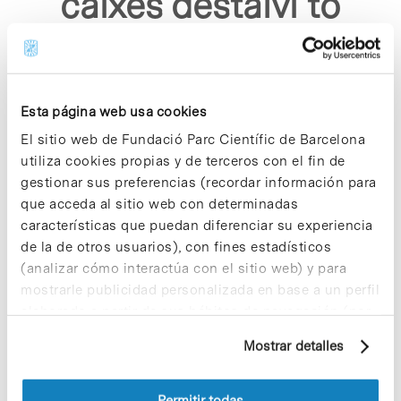
caixes destalvi to
translate p1008 asp"
Esta página web usa cookies
El sitio web de Fundació Parc Científic de Barcelona
utiliza cookies propias y de terceros con el fin de
gestionar sus preferencias (recordar información para
Sorry, no results were found.
que acceda al sitio web con determinadas
Please try again with different keywords.
características que puedan diferenciar su experiencia
de la de otros usuarios), con fines estadísticos
(analizar cómo interactúa con el sitio web) y para
mostrarle publicidad personalizada en base a un perfil
elaborado a partir de sus hábitos de navegación (por
ejemplo, páginas visitadas). Para obtener más
Mostrar detalles
información sobre las cookies puede consultar
la Política de cookies del sitio web.
Permitir todas