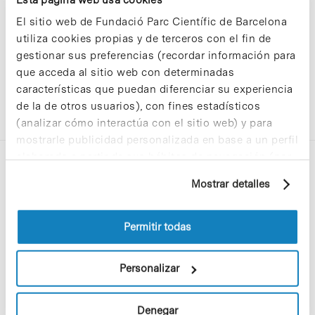
El sitio web de Fundació Parc Científic de Barcelona
utiliza cookies propias y de terceros con el fin de
gestionar sus preferencias (recordar información para
que acceda al sitio web con determinadas
características que puedan diferenciar su experiencia
de la de otros usuarios), con fines estadísticos
(analizar cómo interactúa con el sitio web) y para
mostrarle publicidad personalizada en base a un perfil
elaborado a partir de sus hábitos de navegación (por
ejemplo, páginas visitadas). Para obtener más
Mostrar detalles
información sobre las cookies puede consultar
la Política de cookies del sitio web.
Permitir todas
C/Baldiri Reixac, 4-12 i 15
08028 Barcelona
Personalizar
T. 934 02 90 60
Denegar