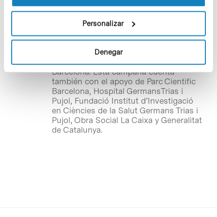
universitaria esta enfermedad ,segunda
causa de invalidez entre los adultos
jóvenes después de los accidentes de
Personalizar
tráfico. Las universidades participantes
son: la Universidad Autónoma de
Barcelona, la Universidad Politécnica de
Denegar
Catalunya y la Universidad de
Barcelona. Esta campaña cuenta
también con el apoyo de Parc Cientific
Barcelona, Hospital GermansTrias i
Pujol, Fundació Institut d’Investigació
en Ciències de la Salut Germans Trias i
Pujol, Obra Social La Caixa y Generalitat
de Catalunya.