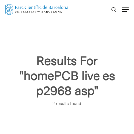
Skip
Menu
to
main
content
Results For
"homePCB live es
p2968 asp"
2 results found