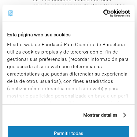
edición con el apoyo de Obra Social La
Caixa, Transportes Metropolitanos de
Barcelona, La Balear, Cadena Movitel,
Universidad de Barcelona y el Auditori.
Esta página web usa cookies
Notícias
El sitio web de Fundació Parc Científic de Barcelona
La Fundación GAEM promueve
utiliza cookies propias y de terceros con el fin de
la solidaridad de los
gestionar sus preferencias (recordar información para
universitarios con la esclerosis
que acceda al sitio web con determinadas
múltiple
características que puedan diferenciar su experiencia
de la de otros usuarios), con fines estadísticos
La
Fundación GAEM, Grupo de
(analizar cómo interactúa con el sitio web) y para
Afectados por la Esclerosis Múltiple
–
mostrarle publicidad personalizada en base a un perfil
ubicada en el Parc Científic Barcelona–
impulsará, durante los próximos meses
elaborado a partir de sus hábitos de navegación (por
de marzo y abril, la campaña de
ejemplo, páginas visitadas). Para obtener más
sensibilización «Setmana Solidària
Mostrar detalles
información sobre las cookies puede consultar
Universitària per a la recerca de
la Política de cookies del sitio web.
l’Esclerosi Múltiple» con el objetivo de
dar a conocer a la comunidad
Permitir todas