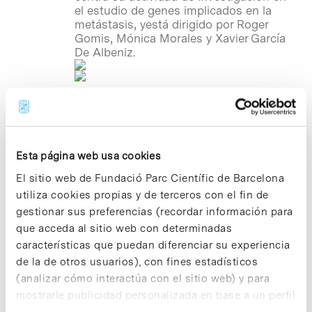
el estudio de genes implicados en la
metástasis, yestá dirigido por Roger
Gomis, Mónica Morales y Xavier García
De Albeniz.
Notícias
Inauguración de la Plataforma
IRB Barcelona-PCB de
Esta página web usa cookies
Microscopia Digital Avançada
El sitio web de Fundació Parc Científic de Barcelona
utiliza cookies propias y de terceros con el fin de
Ayer, martes 28 de abril, se inauguró en
el Parc Científic Barcelona (PCB) la
gestionar sus preferencias (recordar información para
Plataforma IRB Barcelona-PCB de
que acceda al sitio web con determinadas
Microscopia de Luz Digital Avanzada
características que puedan diferenciar su experiencia
(ADM). A las 12h en el Aula Fèlix
de la de otros usuarios), con fines estadísticos
Serratosa, Julien Colombelli,
(analizar cómo interactúa con el sitio web) y para
responsable de la ADM, realizó la
presentació de este nuevo servicio. Tras
mostrarle publicidad personalizada en base a un perfil
la finalización del acto, los asistentes
elaborado a partir de sus hábitos de navegación (por