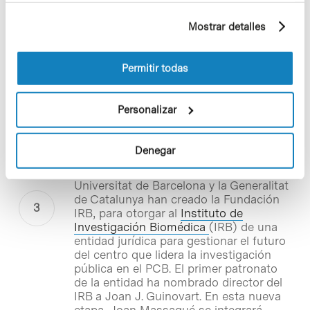
pudieron visitar las instalaciones de la
ejemplo, páginas visitadas). Para obtener más
plataforma científica.
Mostrar detalles
información sobre las cookies puede consultar
la Política de cookies del sitio web.
Permitir todas
Notícias
El Instituto de Investigación
Personalizar
Biomédica, el centro de
investigación más grande del
Parc Científic de Barcelona
Denegar
El Parc Científic de Barcelona, la
Universitat de Barcelona y la Generalitat
de Catalunya han creado la Fundación
IRB, para otorgar al
Instituto de
Investigación Biomédica
(IRB) de una
entidad jurídica para gestionar el futuro
del centro que lidera la investigación
pública en el PCB. El primer patronato
de la entidad ha nombrado director del
IRB a Joan J. Guinovart. En esta nueva
etapa, Joan Massagué se integrará