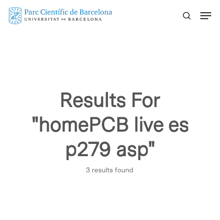
Skip
Menu
to
main
content
Results For
"homePCB live es
p279 asp"
3 results found