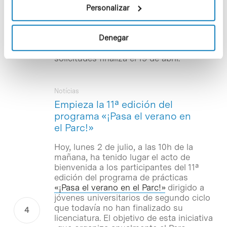
el entorno de la investigación a
Personalizar
estudiantes de cualquier universidad del
mundo a través de su participación en
proyectos que se desarrollan en el PCB.
Denegar
El plazo para la presentación de las
solicitudes finaliza el 19 de abril.
Notícias
Empieza la 11ª edición del
programa «¡Pasa el verano en
el Parc!»
Hoy, lunes 2 de julio, a las 10h de la
mañana, ha tenido lugar el acto de
bienvenida a los participantes del 11ª
edición del programa de prácticas
«¡Pasa el verano en el Parc!»
dirigido a
jóvenes universitarios de segundo ciclo
que todavía no han finalizado su
licenciatura. El objetivo de esta iniciativa