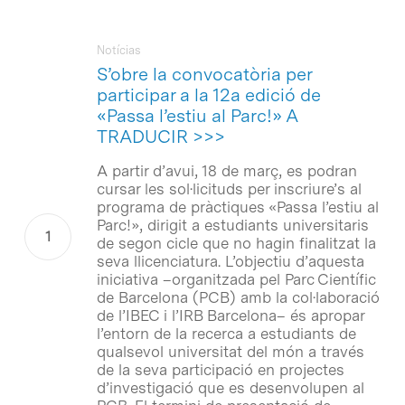
Notícias
S’obre la convocatòria per
participar a la 12a edició de
«Passa l’estiu al Parc!» A
TRADUCIR >>>
A partir d’avui, 18 de març, es podran
cursar les sol·licituds per inscriure’s al
programa de pràctiques «Passa l’estiu al
Parc!», dirigit a estudiants universitaris
de segon cicle que no hagin finalitzat la
seva llicenciatura. L’objectiu d’aquesta
iniciativa –organitzada pel Parc Científic
de Barcelona (PCB) amb la col·laboració
de l’IBEC i l’IRB Barcelona– és apropar
l’entorn de la recerca a estudiants de
qualsevol universitat del món a través
de la seva participació en projectes
d’investigació que es desenvolupen al