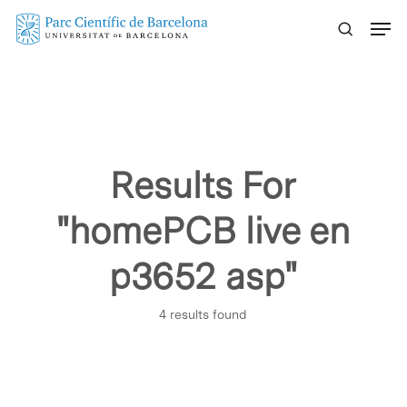
Skip
Menu
to
main
content
Results For
"homePCB live en
p3652 asp"
4 results found