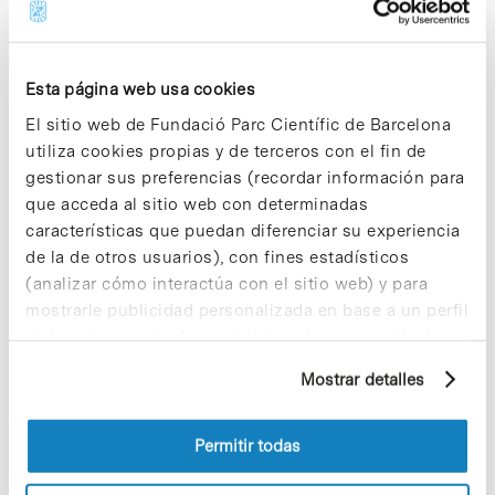
acercar el entorno científico a los
estudiantes de cualquier universidad del
mundo a través de su participación en
proyectos que se realizan actualmente
Esta página web usa cookies
en grupos, centros de investigación y
empresas ubicadas en el PCB.
El sitio web de Fundació Parc Científic de Barcelona
utiliza cookies propias y de terceros con el fin de
gestionar sus preferencias (recordar información para
Notícias
que acceda al sitio web con determinadas
Se abre la convocatoria de la
características que puedan diferenciar su experiencia
12ª edición de «¡Pasa el verano
de la de otros usuarios), con fines estadísticos
en el Parque!»,
(analizar cómo interactúa con el sitio web) y para
mostrarle publicidad personalizada en base a un perfil
Hoy, lunes 18 de marzo, se ha abierto el
plazo para inscribirse en el programa de
elaborado a partir de sus hábitos de navegación (por
prácticas «¡Pasa el verano en el
ejemplo, páginas visitadas). Para obtener más
Parque!», dirigido a universitarios de
Mostrar detalles
información sobre las cookies puede consultar
segundo ciclo que no hayan finalizado
la Política de cookies del sitio web.
la licenciatura. El objetivo de la iniciativa
–organizada por el Parc Científic de
Permitir todas
Barcelona (PCB) con la colaboración
del IBEC y el IRB Barcelona– es acercar