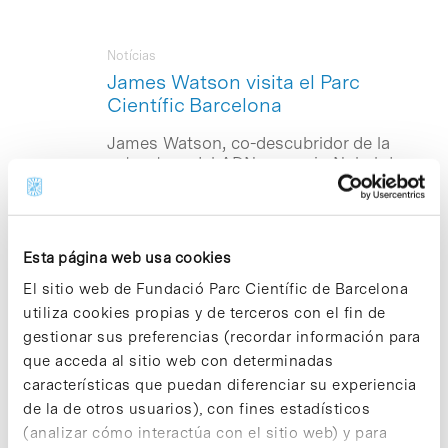
Notícias
James Watson visita el Parc
Científic Barcelona
James Watson, co-descubridor de la
estructura del ADN y premio Nobel de
Medicina en 1962, ha visitado los
laboratorios de
Prous Institute for
Biomedical Research
en el Parc Científic
Barcelona para conocer con más detalle
Esta página web usa cookies
las actividades de investigación que
llevan a cabo los jóvenes investigadores
El sitio web de Fundació Parc Científic de Barcelona
y así poder evaluar posibles vías de
utiliza cookies propias y de terceros con el fin de
colaboración científica. Dado su interés
gestionar sus preferencias (recordar información para
por la investigación relacionada con el
que acceda al sitio web con determinadas
cáncer, también ha visitado el
Metlab
,
del Instituto de Investigación Biomédica
características que puedan diferenciar su experiencia
(
IRB Barcelona
), ubicado también en el
de la de otros usuarios), con fines estadísticos
Parc Científic Barcelona,. El Metlab
(analizar cómo interactúa con el sitio web) y para
centra su actividad de investigación en