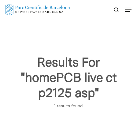
Skip
Menu
to
main
content
Results For
"homePCB live ct
p2125 asp"
1 results found