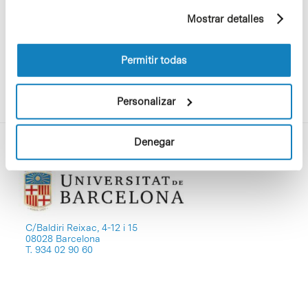
ejemplo, páginas visitadas). Para obtener más
química.
Mostrar detalles
información sobre las cookies puede consultar
la Política de cookies del sitio web.
Permitir todas
Personalizar
Denegar
C/Baldiri Reixac, 4-12 i 15
08028 Barcelona
T. 934 02 90 60