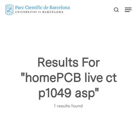
Skip
Menu
to
main
content
Results For
"homePCB live ct
p1049 asp"
1 results found