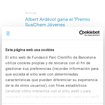
Notícias
Albert Ardèvol gana el ‘Premio
SusChem Jóvenes
Investigadores Químicos’
El investigador Albert Ardèvol –que
realizó su doctorado en el Laboratorio
de Simulación Computacional y
Esta página web usa cookies
Modelización (
Co.S.Mo.LAB
) del Parc
El sitio web de Fundació Parc Científic de Barcelona
Científic de Barcelona– acaba de ser
galardonado con el ‘
Premio SusChem
utiliza cookies propias y de terceros con el fin de
Jóvenes Investigadores Químicos
‘ en la
gestionar sus preferencias (recordar información para
categoría PREDOC por el trabajo
‘The
que acceda al sitio web con determinadas
molecular mechanism of enzymatic
características que puedan diferenciar su experiencia
glycosyl transfer with retention of
de la de otros usuarios), con fines estadísticos
configuration: evidence for a short-lived
oxocarbenium ion-like species
‘,
(analizar cómo interactúa con el sitio web) y para
publicado en 2011 en Angewandte
mostrarle publicidad personalizada en base a un perfil
Chemie (
DOI: 10.1002/anie.201104623
),
elaborado a partir de sus hábitos de navegación (por
una de las más prestigiosas revistas de