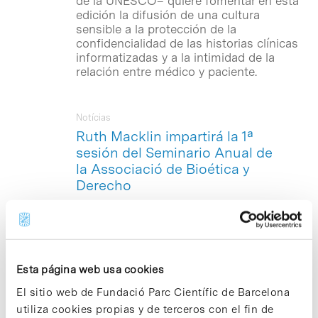
de la UNESCO– quiere fomentar en esta
edición la difusión de una cultura
sensible a la protección de la
confidencialidad de las historias clínicas
informatizadas y a la intimidad de la
relación entre médico y paciente.
Notícias
Ruth Macklin impartirá la 1ª
sesión del Seminario Anual de
la Associació de Bioética y
Derecho
El próximo lunes 26 de octubre, a las 19
horas, tendrá lugar en la sede de la
Cátedra UNESCO de Bioética UB -
ubicada en el Parc Científic Barcelona
(C/ Baldiri Reixac 4, Torre D, 4ª planta)-
Esta página web usa cookies
la primera sesión del curso académico
El sitio web de Fundació Parc Científic de Barcelona
2009-10 del Seminario Anual de la
utiliza cookies propias y de terceros con el fin de
Asociación de Bioética y Derecho de la