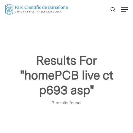
Skip
Menu
to
main
content
Results For
"homePCB live ct
p693 asp"
7 results found