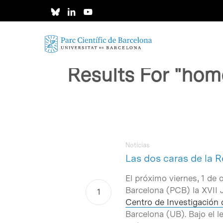
Skip
to
main
content
Results For
"home
Intro para buscar o ESC per cerrar
Notícias
Las dos caras de la R
El próximo viernes, 1 de o
Barcelona (PCB) la XVII 
Centro de Investigación
Barcelona (UB). Bajo el l