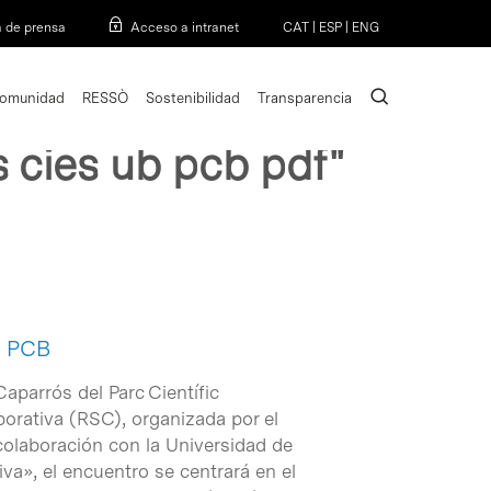
Menu
a de prensa
Acceso a intranet
CAT
|
ESP
|
ENG
search
omunidad
RESSÒ
Sostenibilidad
Transparencia
 cies ub pcb pdf"
l PCB
Caparrós del Parc Científic
orativa (RSC), organizada por el
olaboración con la Universidad de
va», el encuentro se centrará en el