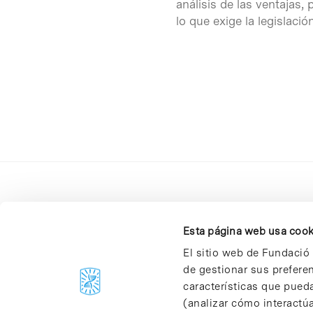
análisis de las ventajas
lo que exige la legislaci
Esta página web usa cook
El sitio web de Fundació 
de gestionar sus prefere
C/Baldiri Reixac, 4-12 i 15
características que pueda
08028 Barcelona
(analizar cómo interactúa
T. 934 02 90 60