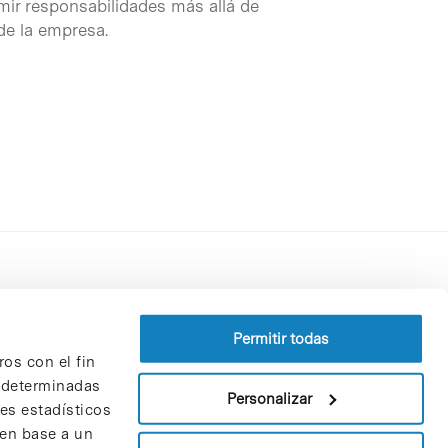
mir responsabilidades más allá de
 de la empresa.
Perfil del contratante
Política de privacidad
Permitir todas
ros con el fin
Aviso Legal
n determinadas
Política de cookies
Personalizar
nes estadísticos
Patrones y patrocinadores
 en base a un
Bolsa de trabajo