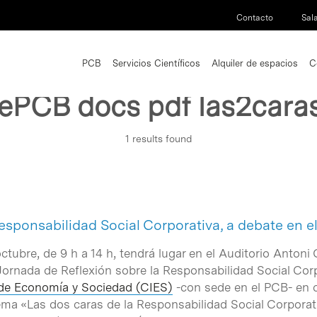
Contacto
Sal
PCB
Servicios Científicos
Alquiler de espacios
C
PCB docs pdf las2caras
1 results found
esponsabilidad Social Corporativa, a debate en e
ctubre, de 9 h a 14 h, tendrá lugar en el Auditorio Antoni 
Jornada de Reflexión sobre la Responsabilidad Social Corp
 de Economía y Sociedad (CIES)
-con sede en el PCB- en c
ema «Las dos caras de la Responsabilidad Social Corporati