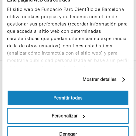
El sitio web de Fundació Parc Científic de Barcelona
utiliza cookies propias y de terceros con el fin de
gestionar sus preferencias (recordar información para
que acceda al sitio web con determinadas
características que puedan diferenciar su experiencia
de la de otros usuarios), con fines estadísticos
(analizar cómo interactúa con el sitio web) y para
mostrarle publicidad personalizada en base a un perfil
elaborado a partir de sus hábitos de navegación (por
ejemplo, páginas visitadas). Para obtener más
Mostrar detalles
información sobre las cookies puede consultar
la Política de cookies del sitio web.
Permitir todas
C/Baldiri Reixac, 4-12 i 15
08028 Barcelona
Personalizar
T. 934 02 90 60
Denegar