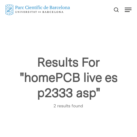
Skip
Menu
to
main
content
Results For
"homePCB live es
p2333 asp"
2 results found