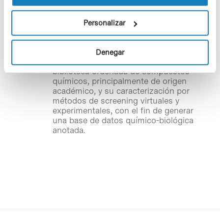
en el Aula Fèlix Serratosa del edifici
Cluster del Parc Científic Barcelona (c/
Baldiri Reixac, 10). ChemBioBank es una
Personalizar
iniciativa de ámbito español -
coordinada por la
Plataforma de Drug
Discovery
ubicada en el PCB- que tiene
Denegar
como objetivo la generación de una
biblioteca ordenada de compuestos
químicos, principalmente de origen
académico, y su caracterización por
métodos de
screening
virtuales y
experimentales, con el fin de generar
una base de datos químico-biológica
anotada.