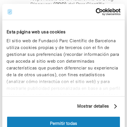
Discovery
(PDD)
del Parc Científic
Barcelona (PCB), que coordina el
proyecto; Mabel Loza, coordinadora de
la Plataforma de Screening de la
Universidade de Santiago de
Esta página web usa cookies
Compostela (USC), y Ferran Sanz,
director del programa de Informática
El sitio web de Fundació Parc Científic de Barcelona
Biomédica del Instituto Municipal de
utiliza cookies propias y de terceros con el fin de
Investigación Médica de Barcelona
gestionar sus preferencias (recordar información para
(IMIM) .
que acceda al sitio web con determinadas
características que puedan diferenciar su experiencia
Notícias
de la de otros usuarios), con fines estadísticos
La Plataforma de Drug
(analizar cómo interactúa con el sitio web) y para
Discovery del PCB presenta el
mostrarle publicidad personalizada en base a un perfil
nuevo laboratorio de
elaborado a partir de sus hábitos de navegación (por
ChemBioBank
ejemplo, páginas visitadas). Para obtener más
Mostrar detalles
información sobre las cookies puede consultar
El próximo jueves 23 de julio, de 12 a 13
la Política de cookies del sitio web.
h, tendrá lugar el acto de presentación
del nuevo laboratorio de
ChemBioBank
Permitir todas