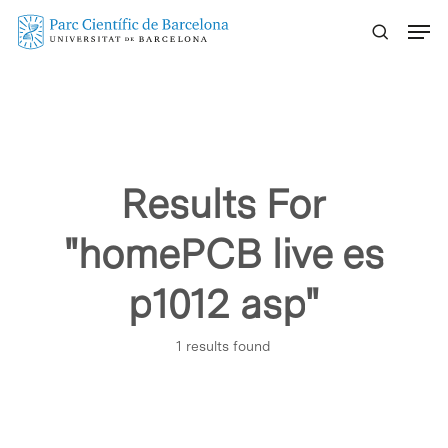
Skip
Menu
to
main
content
Results For
"homePCB live es
p1012 asp"
1 results found