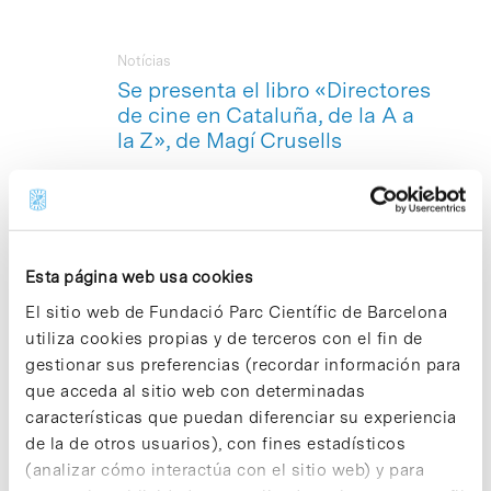
Notícias
Se presenta el libro «Directores
de cine en Cataluña, de la A a
la Z», de Magí Crusells
El pasado 26 de marzo, se presentó en
Club Social de la sede de la Sociedad
General de Autores y Editores (SGAE)
en Cataluña, el libro «
Directores de cine
en Cataluña, de la A a la Z
«de Magí
Esta página web usa cookies
Crusells, catedrático de Historia
El sitio web de Fundació Parc Científic de Barcelona
Contemporánea de la Universidad de
Barcelona (UB), y secretario del
Centro
utiliza cookies propias y de terceros con el fin de
de Investigaciones Film Història
,
gestionar sus preferencias (recordar información para
entidad asociada al Parc Científic de
que acceda al sitio web con determinadas
Barcelona. En el acto intervinieron Joel
características que puedan diferenciar su experiencia
Joan, presidente de la Academia del
de la de otros usuarios), con fines estadísticos
Cine Catalán; Joan Duran, editor de la
UB; Joan Oliver, responsable del
(analizar cómo interactúa con el sitio web) y para
Departamento de Historia