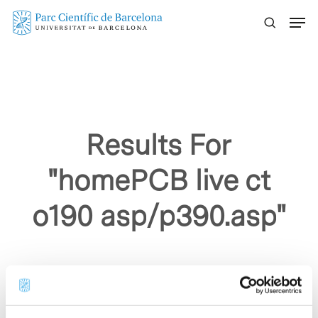
Skip
Menu
to
main
content
Results For
"homePCB live ct
o190 asp/p390.asp"