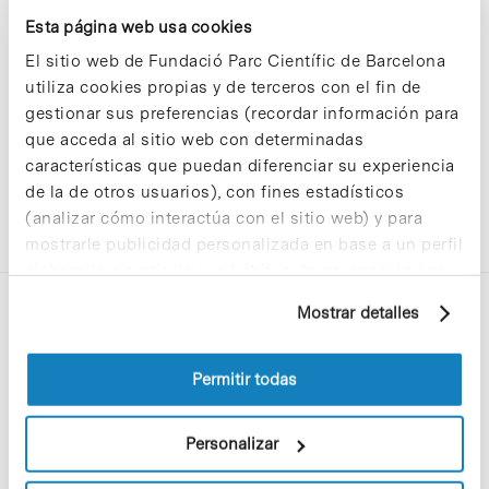
Sorry, no results were found.
Esta página web usa cookies
Please try again with different keywords.
El sitio web de Fundació Parc Científic de Barcelona
utiliza cookies propias y de terceros con el fin de
gestionar sus preferencias (recordar información para
que acceda al sitio web con determinadas
características que puedan diferenciar su experiencia
de la de otros usuarios), con fines estadísticos
(analizar cómo interactúa con el sitio web) y para
mostrarle publicidad personalizada en base a un perfil
elaborado a partir de sus hábitos de navegación (por
ejemplo, páginas visitadas). Para obtener más
Mostrar detalles
información sobre las cookies puede consultar
la Política de cookies del sitio web.
Permitir todas
C/Baldiri Reixac, 4-12 i 15
Personalizar
08028 Barcelona
T. 934 02 90 60