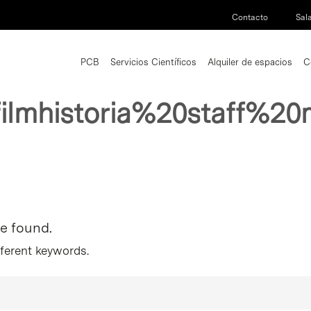
Contacto
Sal
PCB
Servicios Científicos
Alquiler de espacios
C
filmhistoria%20staff%2
re found.
fferent keywords.