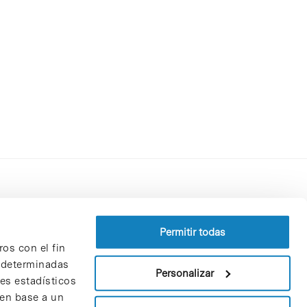
Perfil del contratante
Política de privacidad
Permitir todas
ros con el fin
Aviso Legal
n determinadas
Política de cookies
Personalizar
nes estadísticos
Patrones y patrocinadores
 en base a un
Bolsa de trabajo