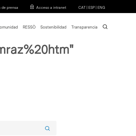
Menu
a de prensa
Acceso a intranet
CAT
|
ESP
|
ENG
search
omunidad
RESSÒ
Sostenibilidad
Transparencia
0mraz%20htm"