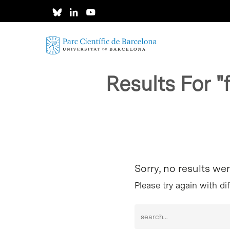
Skip
to
main
content
Results For
"
Intro para buscar o ESC per cerrar
Sorry, no results we
Please try again with di