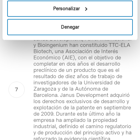
Janus, Ferrer y Bioingenium se
Personalizar
unen para desarrollar un nuevo
medicamento contra la
Esclerosis Lateral Amiotrófica
Denegar
Janus Development, Ferrer Internacional
y Bioingenium han constituido TTC-ELA
Biotech, una Asociación de Interés
Económico (AIE), con el objetivo de
completar en dos años el desarrollo
preclínico de un producto que es el
resultado de diez años de trabajo de
investigadores de la Universidad de
Zaragoza y de la Autónoma de
Barcelona. Janus Development adquirió
los derechos exclusivos de desarrollo y
explotación de la patente en septiembre
de 2009. Durante este último año la
empresa ha ampliado la propiedad
industrial, definido el camino regulatorio
y de producción del principio activo y ha
reforzado la evidencia científica,