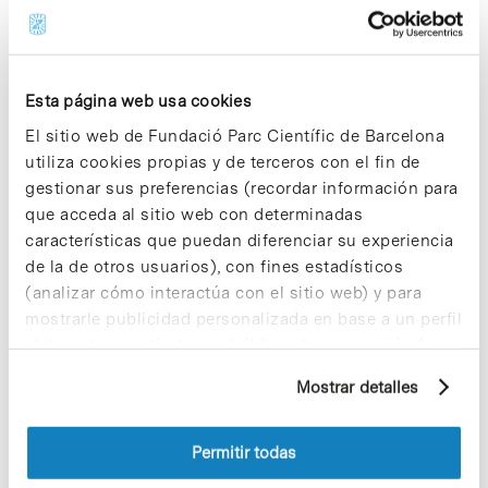
Bosch i Gimpera (FBG), con sede en el
Parc Científic Barcelona, organizó su
cuarta edición de la jornada
Crea!Empresa. El objetivo de esta
jornada es compartir las experiencias de
Esta página web usa cookies
los emprendedores de hoy con los
El sitio web de Fundació Parc Científic de Barcelona
emprendedores de mañana y que este
utiliza cookies propias y de terceros con el fin de
intercambio sea fuente de motivación
gestionar sus preferencias (recordar información para
para nuevas iniciativas. En esta nueva
edición de Crea!Empresa asistieron 65
que acceda al sitio web con determinadas
personas, de entre las cuales el 42,2%
características que puedan diferenciar su experiencia
eran estudiantes, licenciados o
de la de otros usuarios), con fines estadísticos
doctorados y un 31,3% estuvo formado
(analizar cómo interactúa con el sitio web) y para
por profesores o/y investigadores. Casi
mostrarle publicidad personalizada en base a un perfil
el 40% de los asistentes procedían de la
Facultad de Economía y Empresa
elaborado a partir de sus hábitos de navegación (por
(38,2%), seguido de la Facultad de
ejemplo, páginas visitadas). Para obtener más
Biología y Farmacia (12,7%
Mostrar detalles
información sobre las cookies puede consultar
respectivamente).
la Política de cookies del sitio web.
Permitir todas
Notícias