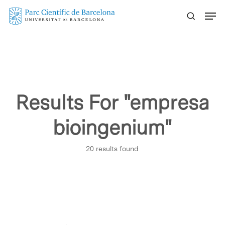
Skip
Menu
to
main
content
Results For
"empresa
bioingenium"
20 results found