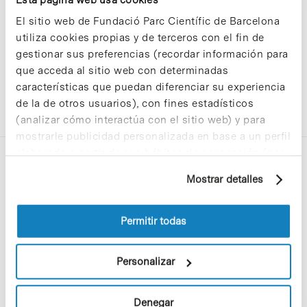
El sitio web de Fundació Parc Científic de Barcelona
utiliza cookies propias y de terceros con el fin de
gestionar sus preferencias (recordar información para
que acceda al sitio web con determinadas
características que puedan diferenciar su experiencia
de la de otros usuarios), con fines estadísticos
(analizar cómo interactúa con el sitio web) y para
mostrarle publicidad personalizada en base a un perfil
elaborado a partir de sus hábitos de navegación (por
ejemplo, páginas visitadas). Para obtener más
Mostrar detalles
información sobre las cookies puede consultar
la Política de cookies del sitio web.
Permitir todas
C/Baldiri Reixac, 4-12 i 15
08028 Barcelona
Personalizar
T. 934 02 90 60
Denegar