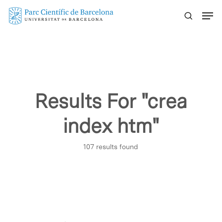
Skip
Menu
to
main
content
Results For
"crea
index htm"
107 results found