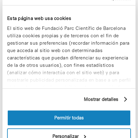
Notícias
Francesc Villarroya, director del
IBUB, y Gabriel Gomila,
Esta página web usa cookies
investigador del IBEC,
El sitio web de Fundació Parc Científic de Barcelona
galardonados con los Premios
utiliza cookies propias y de terceros con el fin de
ICREA Academia 2014
gestionar sus preferencias (recordar información para
Ayer, miércoles 1 de julio, el auditorio
que acceda al sitio web con determinadas
Pau Gil del recinto modernista de
características que puedan diferenciar su experiencia
Sant Pau acogió el acto de entrega de
de la de otros usuarios), con fines estadísticos
los
Premios ICREA Academia 2014
, una
(analizar cómo interactúa con el sitio web) y para
convocatoria que ha distinguido la
trayectoria científica de diez
mostrarle publicidad personalizada en base a un perfil
investigadores de la Universidad de
elaborado a partir de sus hábitos de navegación (por
Barcelona (
UB
), entre los que se
ejemplo, páginas visitadas). Para obtener más
encuentra Gabriel Gomila, investigador
Mostrar detalles
información sobre las cookies puede consultar
del Instituto de Bioenginyeria de
la Política de cookies del sitio web.
Cataluña (
IBEC
), y Francesc Villarroya,
director del Instituto de Biomedicina de
Permitir todas
la UB (
IBUB
), con sede en el Parc
Científic de Barcelona. La UB vuelve a
ser la universidad con más
Personalizar