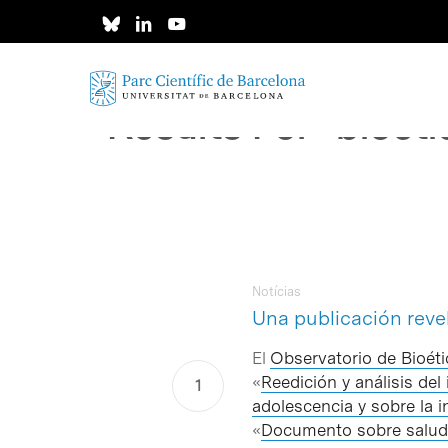
Skip
to
main
content
Results For
"bioet
Notícias
Intro para buscar o ESC per cerrar
Una publicación revel
El
Observatorio de Bioét
«
Reedición y análisis de
adolescencia y sobre la 
«
Documento sobre salud 