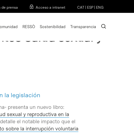
Menu
a de prensa
Acceso a intranet
CAT
|
ESP
|
ENG
search
omunidad
RESSÒ
Sostenibilidad
Transparencia
ntos Salud sexual y
 la legislación
na- presenta un nuevo libro:
d sexual y reproductiva en la
 detalle el notable impacto que el
 sobre la interrupción voluntaria