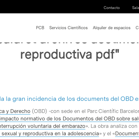
Contacto
Sal
PCB
Servicios Científicos
Alquiler de espacios
C
icaidret archivos docume
reproductiva pdf"
2 results found
a la gran incidencia de los documents del OBD en
ica y Derecho
(OBD) -con sede en el Parc Científic Barcelo
l impacto normativo de los Documentos del OBD sobre salu
interrupción voluntaria del embarazo
». La obra analiza con
sexual y reproductiva en la adolescencia
» y el «
Documento