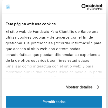
p279 asp"
Esta página web usa cookies
El sitio web de Fundació Parc Científic de Barcelona
utiliza cookies propias y de terceros con el fin de
Sorry, no results were found.
gestionar sus preferencias (recordar información para
Please try again with different keywords.
que acceda al sitio web con determinadas
características que puedan diferenciar su experiencia
de la de otros usuarios), con fines estadísticos
(analizar cómo interactúa con el sitio web) y para
mostrarle publicidad personalizada en base a un perfil
elaborado a partir de sus hábitos de navegación (por
ejemplo, páginas visitadas). Para obtener más
Mostrar detalles
información sobre las cookies puede consultar
la Política de cookies del sitio web.
Permitir todas