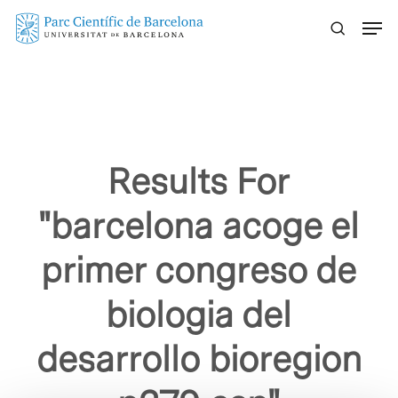
Skip
Menu
to
main
content
Results For
"barcelona acoge el
primer congreso de
biologia del
desarrollo bioregion