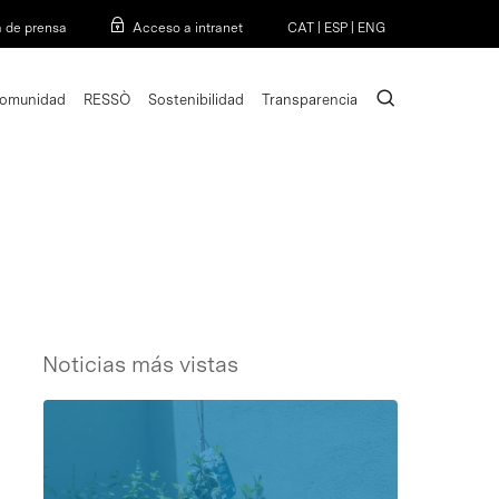
Menu
a de prensa
Acceso a intranet
CAT
|
ESP
|
ENG
search
omunidad
RESSÒ
Sostenibilidad
Transparencia
Noticias más vistas