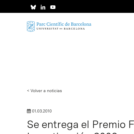
Skip
to
main
content
< Volver a noticias
01.03.2010
Se entrega el Premio F
Intro para buscar o ESC per cerrar