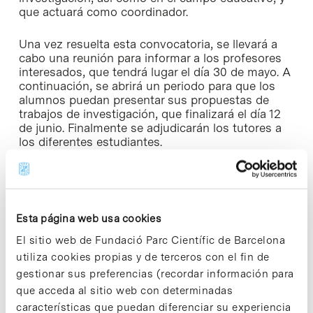
que actuará como coordinador.
Una vez resuelta esta convocatoria, se llevará a
cabo una reunión para informar a los profesores
interesados, que tendrá lugar el día 30 de mayo. A
continuación, se abrirá un periodo para que los
alumnos puedan presentar sus propuestas de
trabajos de investigación, que finalizará el día 12
de junio. Finalmente se adjudicarán los tutores a
los diferentes estudiantes.
Cuando los proyectos de investigación hayan
finalizado, se escogerán tres, que serán
premiados. Los premios se entregarán durante la
Feria «Investigación en Directo», que se celebrará
Esta página web usa cookies
en el mes de abril del 2008 en La Pedrera.
El sitio web de Fundació Parc Científic de Barcelona
utiliza cookies propias y de terceros con el fin de
gestionar sus preferencias (recordar información para
que acceda al sitio web con determinadas
características que puedan diferenciar su experiencia