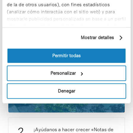
Share
Share
de la de otros usuarios), con fines estadísticos
(analizar cómo interactúa con el sitio web) y para
mostrarle publicidad personalizada en base a un perfil
elaborado a partir de sus hábitos de navegación (por
ejemplo, páginas visitadas). Para obtener más
Mostrar detalles
Noticias más vistas
información sobre las cookies puede consultar
la Política de cookies del sitio web.
Permitir todas
Personalizar
Los proyectos colectivos son
enriquecedores. ¡Participa y haz
Denegar
crecer la Sostenibilidad en el PCB!
9 de septiembre de 2025
¡Ayúdanos a hacer crecer «Notas de