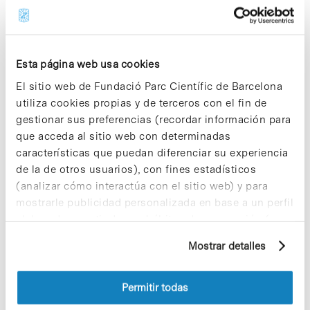
Share
Share
Esta página web usa cookies
El sitio web de Fundació Parc Científic de Barcelona
Noticias más vistas
utiliza cookies propias y de terceros con el fin de
gestionar sus preferencias (recordar información para
que acceda al sitio web con determinadas
características que puedan diferenciar su experiencia
de la de otros usuarios), con fines estadísticos
(analizar cómo interactúa con el sitio web) y para
Los proyectos colectivos son
mostrarle publicidad personalizada en base a un perfil
enriquecedores. ¡Participa y haz
elaborado a partir de sus hábitos de navegación (por
crecer la Sostenibilidad en el PCB!
ejemplo, páginas visitadas). Para obtener más
9 de septiembre de 2025
Mostrar detalles
información sobre las cookies puede consultar
la Política de cookies del sitio web.
Permitir todas
¡Ayúdanos a hacer crecer «Notas de