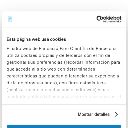
Share
Share
Esta página web usa cookies
El sitio web de Fundació Parc Científic de Barcelona
utiliza cookies propias y de terceros con el fin de
gestionar sus preferencias (recordar información para
Noticias más vistas
que acceda al sitio web con determinadas
características que puedan diferenciar su experiencia
de la de otros usuarios), con fines estadísticos
(analizar cómo interactúa con el sitio web) y para
mostrarle publicidad personalizada en base a un perfil
elaborado a partir de sus hábitos de navegación (por
Los proyectos colectivos son
ejemplo, páginas visitadas). Para obtener más
enriquecedores. ¡Participa y haz
Mostrar detalles
información sobre las cookies puede consultar
crecer la Sostenibilidad en el PCB!
la Política de cookies del sitio web.
9 de septiembre de 2025