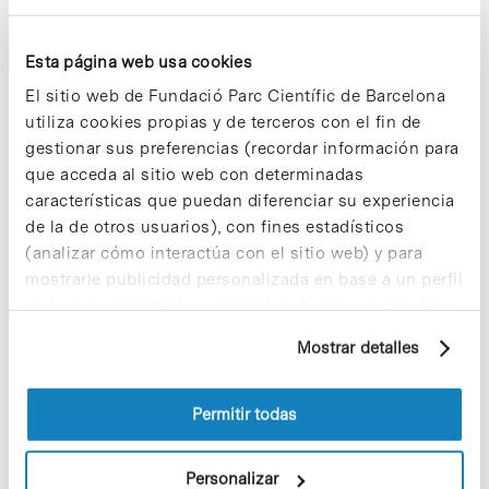
> PRODUCCIÓN Y CONSUMO RESPONSABLES
> SALUD Y BIENESTAR
Esta página web usa cookies
> TRABAJO DECENTE Y CRECIMIENTO ECONÓMICO
El sitio web de Fundació Parc Científic de Barcelona
utiliza cookies propias y de terceros con el fin de
Notas más vistas
gestionar sus preferencias (recordar información para
que acceda al sitio web con determinadas
características que puedan diferenciar su experiencia
de la de otros usuarios), con fines estadísticos
(analizar cómo interactúa con el sitio web) y para
mostrarle publicidad personalizada en base a un perfil
Los proyectos colectivos son
elaborado a partir de sus hábitos de navegación (por
enriquecedores. ¡Participa y haz
ejemplo, páginas visitadas). Para obtener más
crecer la Sostenibilidad en el PCB!
Mostrar detalles
información sobre las cookies puede consultar
9 de septiembre de 2025
la Política de cookies del sitio web.
Permitir todas
¡Ayúdanos a hacer crecer «Notas de
Personalizar