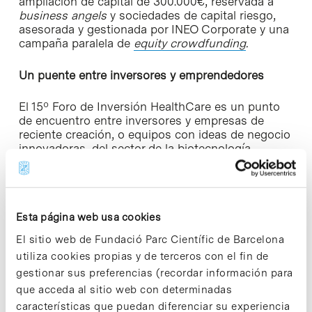
ampliación de capital de 300.000€, reservada a
business angels
y sociedades de capital riesgo,
asesorada y gestionada por INEO Corporate y una
campaña paralela de
equity crowdfunding
.
Un puente entre inversores y emprendedores
El 15º Foro de Inversión HealthCare es un punto
de encuentro entre inversores y empresas de
reciente creación, o equipos con ideas de negocio
innovadoras, del sector de la biotecnología,
equipos médicos, servicios a la sanidad y
proyectos de tecnología de la información
aplicada a la salud.
Esta página web usa cookies
Los participantes, seleccionados previamente por
un comité de expertos, disponen de 10 minutos
El sitio web de Fundació Parc Científic de Barcelona
para presentar sus proyectos de negocio ante
utiliza cookies propias y de terceros con el fin de
más de un centenar de inversores, como
gestionar sus preferencias (recordar información para
representantes de fondos de capital riesgo,
que acceda al sitio web con determinadas
inversores privados, médicos emprendedores,
gestores sanitarios o directivos dde empresas
características que puedan diferenciar su experiencia