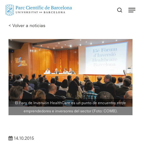
Skip
Menu
to
main
< Volver a noticias
content
El Foro de Inversión HealthCare es un punto de encuentro entre
emprendedores e inversores del sector (Foto: COMB).
14.10.2015