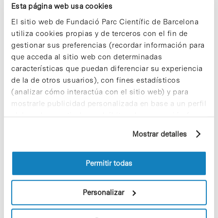
Esta página web usa cookies
causadas por diferencias de temperaturas entre el
continente y el mar (brisas marinas y terrales), el
El sitio web de Fundació Parc Científic de Barcelona
efecto de canalización entre montañas, el flujo de
utiliza cookies propias y de terceros con el fin de
aire frío de las montañas hacia las valles o la
gestionar sus preferencias (recordar información para
cizalla vertical del viento debido al calentamiento
de la superficie terrestre, entre muchos otros
que acceda al sitio web con determinadas
fenómenos. Des de su introducción, este sistema
características que puedan diferenciar su experiencia
se ha utilizado en más de 25 países de los cinco
de la de otros usuarios), con fines estadísticos
continentes.
(analizar cómo interactúa con el sitio web) y para
mostrarle publicidad personalizada en base a un perfil
elaborado a partir de sus hábitos de navegación (por
ejemplo, páginas visitadas). Para obtener más
Mostrar detalles
información sobre las cookies puede consultar
Share
Share
la Política de cookies del sitio web.
Permitir todas
Personalizar
Noticias más vistas