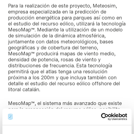
Para la realización de este proyecto, Meteosim,
empresa especializada en la predicción de
producción energética para parques así como en
el estudio del recurso eólico, utilizará la tecnología
MesoMap™. Mediante la utilización de un modelo
de simulación de la dinámica atmosférica,
juntamente con datos meteorológicos, bases
geográficas y de cobertura del terreno,
MesoMap™ producirá mapas de viento medio,
densidad de potencia, rosas de viento y
distribuciones de frecuencia. Esta tecnología
permitirá que el atlas tenga una resolución
próxima a los 200m y que incluya también con
detalle el estudio del recurso eólico offshore del
litoral catalán.
MesoMap™, el sistema más avanzado que existe
para la prospección del recurso eólico, posibilita
además la simulación de casi todos los
fenómenos meteorológicos próximos de la
superficie que determinan el viento. Por ejemplo,
calcula numéricamente circulaciones locales