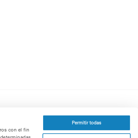
Perfil del contratante
Política de privacidad
Permitir todas
ros con el fin
Aviso Legal
n determinadas
Política de cookies