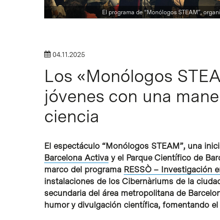
Intro para buscar o ESC per cerrar
El programa de “Monólogos STEAM”, organiz
04.11.2025
Los «Monólogos STEAM
jóvenes con una maner
ciencia
El espectáculo “Monólogos STEAM”, una inicia
Barcelona Activa
y el Parque Científico de B
marco del programa
RESSÒ – Investigación e
instalaciones de los Cibernàriums de la ciuda
secundaria del área metropolitana de Barcelo
humor y divulgación científica, fomentando el