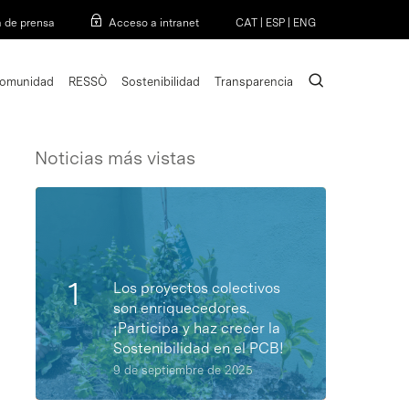
Menu
a de prensa
Acceso a intranet
CAT
|
ESP
|
ENG
search
omunidad
RESSÒ
Sostenibilidad
Transparencia
Noticias más vistas
Los proyectos colectivos
son enriquecedores.
¡Participa y haz crecer la
Sostenibilidad en el PCB!
9 de septiembre de 2025