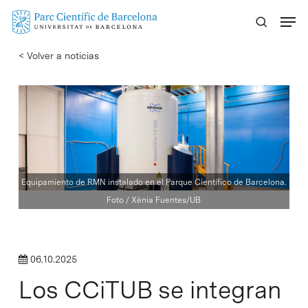
Skip
Menu
to
main
< Volver a noticias
content
Equipamiento de RMN instalado en el Parque Científico de Barcelona.
Foto / Xènia Fuentes/UB
06.10.2025
Los CCiTUB se integran