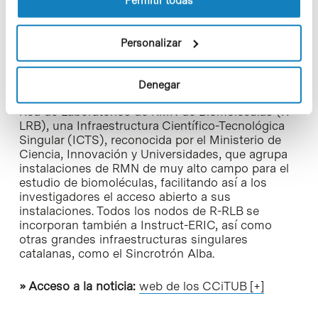
Permitir todas
paramagnética electrónica
que permite usar la
banda X (10 GHz) y la banda Q (35 GHz) tanto en
modo continuo como pulsado, incluyendo un
Personalizar
criostato para bajas temperaturas (hasta 4 K).
Además, el laboratorio de Resonancia Magnetica
Denegar
Nuclear (RMN) de los CCiTUB forma parte de la
Red de Laboratorios de RMN de Biomoléculas (R-
LRB), una Infraestructura Científico-Tecnológica
Singular (ICTS), reconocida por el Ministerio de
Ciencia, Innovación y Universidades, que agrupa
instalaciones de RMN de muy alto campo para el
estudio de biomoléculas, facilitando así a los
investigadores el acceso abierto a sus
instalaciones. Todos los nodos de R-RLB se
incorporan también a Instruct-ERIC, así como
otras grandes infraestructuras singulares
catalanas, como el Sincrotrón Alba.
» Acceso a la noticia:
web de los CCiTUB [+]