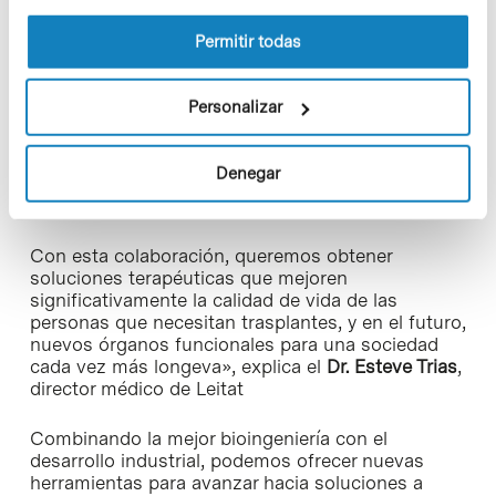
la Política de cookies del sitio web.
aptas para favorecer el desarrollo de nuevas líneas
Permitir todas
de investigación que transformen el mundo del
trasplante y la medicina regenerativa, tal como la
entendemos a día de hoy.
Personalizar
Al mismo tiempo, la alianza permitirá convertir a
Barcelona en un polo de atracción para empresas
Denegar
biotecnológicas,
start-ups
o
big farmas
que
quieran aprovechar este ecosistema.
Con esta colaboración, queremos obtener
soluciones terapéuticas que mejoren
significativamente la calidad de vida de las
personas que necesitan trasplantes, y en el futuro,
nuevos órganos funcionales para una sociedad
cada vez más longeva», explica el
Dr. Esteve Trias
,
director médico de Leitat
Combinando la mejor bioingeniería con el
desarrollo industrial, podemos ofrecer nuevas
herramientas para avanzar hacia soluciones a