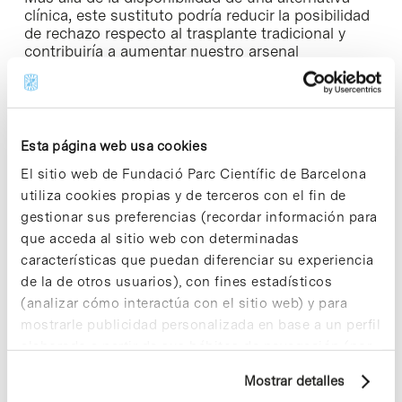
clínica, este sustituto podría reducir la posibilidad
de rechazo respecto al trasplante tradicional y
contribuiría a aumentar nuestro arsenal
terapéutico, y garantizar la disponibilidad
inmediata de “piezas de recambio” para nuestro
organismo.
Los avances en impresión 3D en los últimos años
Esta página web usa cookies
han sido extraordinarios alcanzando un mayor
El sitio web de Fundació Parc Científic de Barcelona
protagonismo en múltiples sectores industriales
utiliza cookies propias y de terceros con el fin de
para diversas aplicaciones de vanguardia, y
estableciéndose como pilar fundamental de las
gestionar sus preferencias (recordar información para
llamadas fábricas del futuro, basadas en la
que acceda al sitio web con determinadas
digitalización y el uso de las tecnologías 4.0. La
características que puedan diferenciar su experiencia
biomedicina ha estado explorando el uso de esta
de la de otros usuarios), con fines estadísticos
tecnología para el ámbito clínico, aportando
(analizar cómo interactúa con el sitio web) y para
grandes avances.
mostrarle publicidad personalizada en base a un perfil
elaborado a partir de sus hábitos de navegación (por
De este modo, la colaboración de dos socios
ampliamente consolidados en I+D+i, como LEITAT
ejemplo, páginas visitadas). Para obtener más
Mostrar detalles
y IBEC, permitirá desarrollar y optimizar un gran
información sobre las cookies puede consultar
espectro de biotintas producidas en grado clínico,