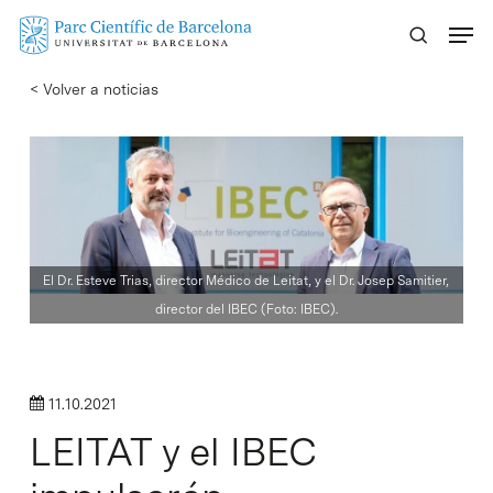
Skip
Menu
to
main
< Volver a noticias
content
El Dr. Esteve Trias, director Médico de Leitat, y el Dr. Josep Samitier,
director del IBEC (Foto: IBEC).
11.10.2021
LEITAT y el IBEC