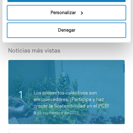
Share
Share
Personalizar
Denegar
Noticias más vistas
Los proyectos colectivos son
enriquecedores. ¡Participa y haz
crecer la Sostenibilidad en el PCB!
9 de septiembre de 2025