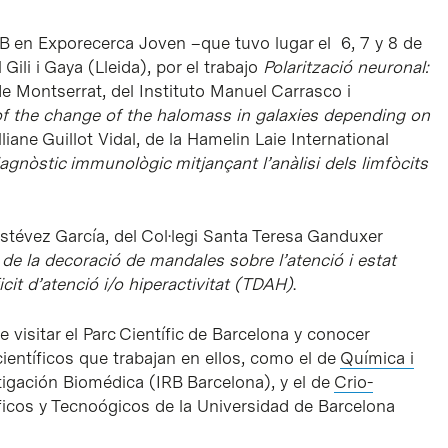
CB en Exporecerca Joven –que tuvo lugar el 6, 7 y 8 de
 Gili i Gaya (Lleida), por el trabajo
Polarització neuronal:
 de Montserrat, del Instituto Manuel Carrasco i
f the change of the halomass in galaxies depending on
Illiane Guillot Vidal, de la Hamelin Laie International
agnòstic immunològic mitjançant l’anàlisi dels limfòcits
stévez García, del Col·legi Santa Teresa Ganduxer
de la decoració de mandales sobre l’atenció i estat
cit d’atenció i/o hiperactivitat (TDAH)
.
visitar el Parc Científic de Barcelona y conocer
científicos que trabajan en ellos, como el de
Química i
tigación Biomédica (IRB Barcelona), y el de
Crio-
ficos y Tecnoógicos de la Universidad de Barcelona