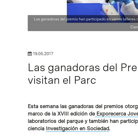
Las ganadoras del premio han participado en varios talleres 
Cien
19.05.2017
Intro para buscar o ESC per cerrar
Las ganadoras del Pr
visitan el Parc
Esta semana las ganadoras del premios otorga
marco de la XVIII edición de
Exporecerca Jov
laboratorios del parque y también han particip
ciencia
Investigación en Sociedad
.