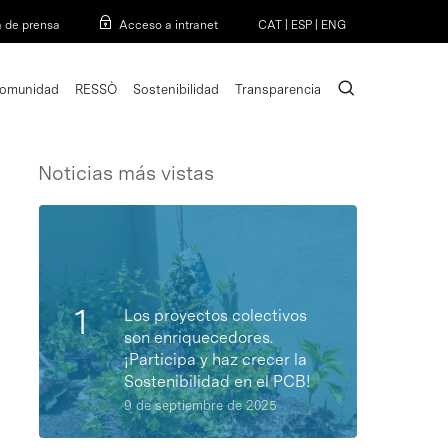
Menu
a de prensa
Acceso a intranet
CAT
|
ESP
|
ENG
search
omunidad
RESSÒ
Sostenibilidad
Transparencia
Noticias más vistas
Los proyectos colectivos
son enriquecedores.
¡Participa y haz crecer la
Sostenibilidad en el PCB!
9 de septiembre de 2025