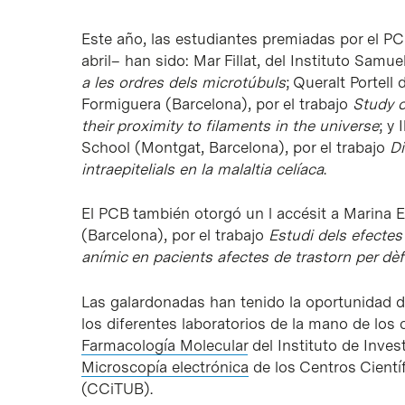
Este año, las estudiantes premiadas por el P
abril– han sido: Mar Fillat, del Instituto Samuel
a les ordres dels microtúbuls
; Queralt Portell
Formiguera (Barcelona), por el trabajo
Study o
their proximity to filaments in the universe
; y 
School (Montgat, Barcelona), por el trabajo
Di
intraepitelials en la malaltia celíaca
.
El PCB también otorgó un l accésit a Marina E
(Barcelona), por el trabajo
Estudi dels efectes 
anímic en pacients afectes de trastorn per dèfi
Las galardonadas han tenido la oportunidad de 
los diferentes laboratorios de la mano de los 
Farmacología Molecular
del Instituto de Inves
Microscopía electrónica
de los Centros Cientí
(CCiTUB).