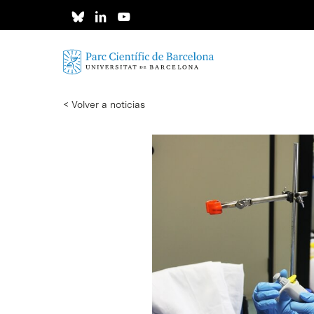
Skip
to
main
content
< Volver a noticias