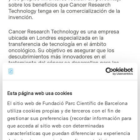
sobre los beneficios que Cancer Research
Technology tenga en la comercialización de la
invención.
Cancer Research Technology es una empresa
ubicada en Londres especializada en la
transferencia de tecnología en el ámbito
oncológico. Su objetivo es asegurar que los
descubrimientos más innovadores en el
tratamiento del cáncer se desarrollen para las
personas que padecen la enfermedad. Cancer
Research Technology comercializa las tecnologías
desarrolladas para Cancer Research UK, así como
las de muchas otras instituciones de todo el
Esta página web usa cookies
mundo líderes en investigación oncológica.
El sitio web de Fundació Parc Científic de Barcelona
utiliza cookies propias y de terceros con el fin de
gestionar sus preferencias (recordar información para
que acceda al sitio web con determinadas
Share
Share
características que puedan diferenciar su experiencia