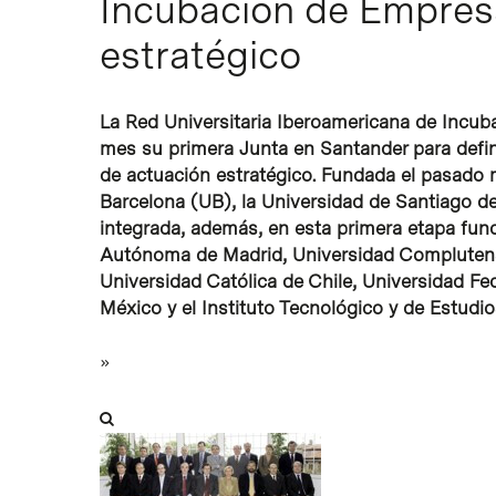
Incubación de Empres
Intro para buscar o ESC per cerrar
estratégico
La Red Universitaria Iberoamericana de Incub
mes su primera Junta en Santander para defini
de actuación estratégico. Fundada el pasado m
Barcelona (UB), la Universidad de Santiago 
integrada, además, en esta primera etapa fund
Autónoma de Madrid, Universidad Complutense
Universidad Católica de Chile, Universidad F
México y el Instituto Tecnológico y de Estudi
»