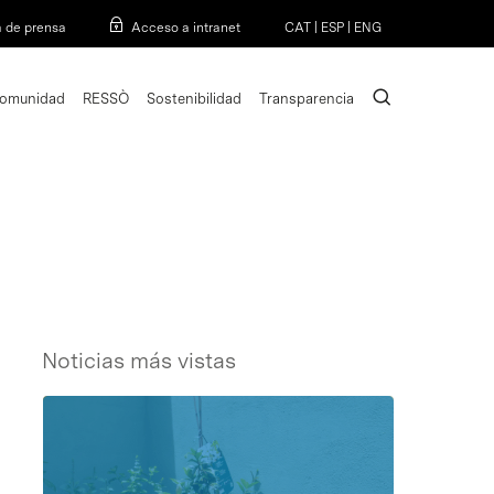
Menu
a de prensa
Acceso a intranet
CAT
|
ESP
|
ENG
search
omunidad
RESSÒ
Sostenibilidad
Transparencia
Noticias más vistas