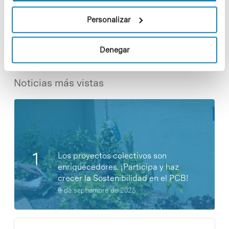
Share
Share
Personalizar
Denegar
Noticias más vistas
Los proyectos colectivos son
enriquecedores. ¡Participa y haz
crecer la Sostenibilidad en el PCB!
9 de septiembre de 2025