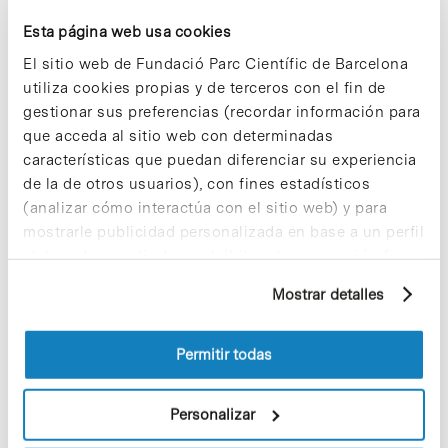
neurodegenerativo vinculado a un proceso
autoinmune que causa alteraciones del sueño. El
Esta página web usa cookies
desarrollo de esta tecnología permitirá
El sitio web de Fundació Parc Científic de Barcelona
diagnosticar una enfermedad neurodegenerativa
utiliza cookies propias y de terceros con el fin de
hasta ahora desconocida relacionada con
alteraciones del sueño, y sugiere la posibilidad de
gestionar sus preferencias (recordar información para
controlar, en un futuro, procesos inflamatorios
que acceda al sitio web con determinadas
responsables de la neurodegeneración en este
características que puedan diferenciar su experiencia
tipo de pacientes.
de la de otros usuarios), con fines estadísticos
(analizar cómo interactúa con el sitio web) y para
Más información [+]
mostrarle publicidad personalizada en base a un perfil
elaborado a partir de sus hábitos de navegación (por
ejemplo, páginas visitadas). Para obtener más
Mostrar detalles
información sobre las cookies puede consultar
la Política de cookies del sitio web.
Share
Share
Permitir todas
Personalizar