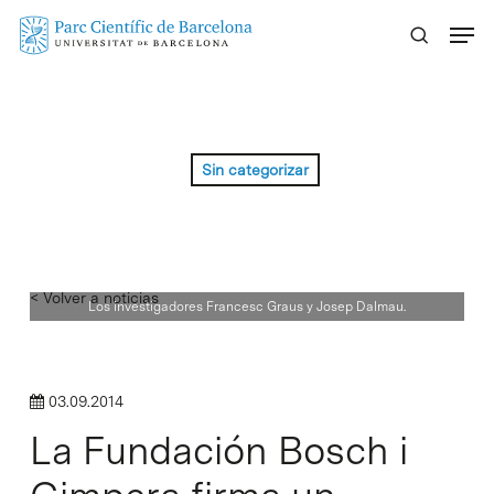
Skip
Menu
to
main
content
Sin categorizar
< Volver a noticias
Los investigadores Francesc Graus y Josep Dalmau.
03.09.2014
La Fundación Bosch i