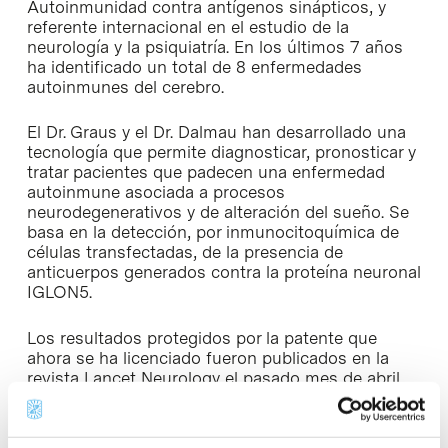
Autoinmunidad contra antígenos sinápticos, y
referente internacional en el estudio de la
neurología y la psiquiatría. En los últimos 7 años
ha identificado un total de 8 enfermedades
autoinmunes del cerebro.
El Dr. Graus y el Dr. Dalmau han desarrollado una
tecnología que permite diagnosticar, pronosticar y
tratar pacientes que padecen una enfermedad
autoinmune asociada a procesos
neurodegenerativos y de alteración del sueño. Se
basa en la detección, por inmunocitoquímica de
células transfectadas, de la presencia de
anticuerpos generados contra la proteína neuronal
IGLON5.
Los resultados protegidos por la patente que
ahora se ha licenciado fueron publicados en la
revista Lancet Neurology el pasado mes de abril.
Los investigadores identificaron la presencia de
un anticuerpo que actúa contra una proteína
neuronal, IgLON5, responsable del proceso