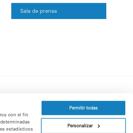
Sala de prensa
Perfil del contratante
Política de privacidad
Permitir todas
ros con el fin
Aviso Legal
n determinadas
Política de cookies
Personalizar
nes estadísticos
Patrones y patrocinadores