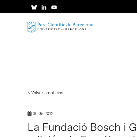
Skip
to
main
content
< Volver a noticias
30.05.2012
La Fundació Bosch i G
Intro para buscar o ESC per cerrar