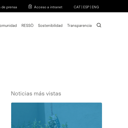
Menu
a de prensa
Acceso a intranet
CAT
|
ESP
|
ENG
search
omunidad
RESSÒ
Sostenibilidad
Transparencia
Noticias más vistas