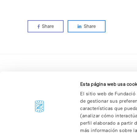
Share
Share
Esta página web usa cook
El sitio web de Fundació 
de gestionar sus prefere
C/Baldiri Reixac, 4-12 i 15
características que pueda
08028 Barcelona
(analizar cómo interactúa
T. 934 02 90 60
perfil elaborado a partir
más información sobre las