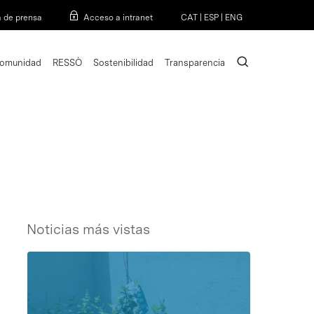
Menu
a de prensa
Acceso a intranet
CAT
|
ESP
|
ENG
search
omunidad
RESSÒ
Sostenibilidad
Transparencia
Noticias más vistas