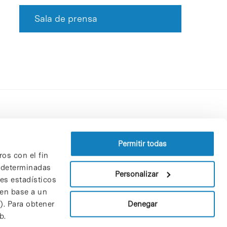
Sala de prensa
Perfil del contratante
Política de privacidad
Permitir todas
ros con el fin
Aviso Legal
n determinadas
Política de cookies
Personalizar
nes estadísticos
Patrones y patrocinadores
 en base a un
Bolsa de trabajo
Denegar
). Para obtener
Contacto
b.