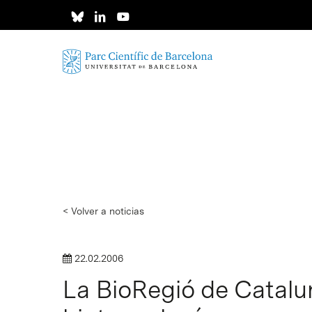
Skip
to
main
content
< Volver a noticias
22.02.2006
La BioRegió de Catalu
Intro para buscar o ESC per cerrar