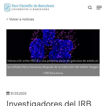
Skip
Menu
to
main
< Volver a noticias
content
Interacción entre HECA y una proteína clave de gránulos de estrés en
las células HeLa humanas después de la inducción del estrés. Imagen
/ IRB Barcelona
31.03.2025
Investigadores del IRB