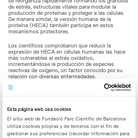
se reorganiza rápidamente formando los gránulos
de estrés, estructuras vitales para modular la
producción de proteínas y proteger a las células.
De manera similar, la versión humana de la
proteína (HECA) también participa en estos
mecanismos protectores.
Los científicos comprobaron que reducir la
expresión de HECA en células humanas las hace
más vulnerables al estrés oxidativo,
incrementándose la producción de especies
reactivas de oxígeno, un factor conocido por su
relación con diversas enfermedades.
Implicaciones para entender la resistencia en
cáncer
Esta página web usa cookies
El estudio posiciona a las proteínas HECA como
objetivos potenciales en la medida en que cada
El sitio web de Fundació Parc Científic de Barcelona
vez se hace más evidente el papel que la
utiliza cookies propias y de terceros con el fin de
resistencia celular tiene en determinadas
gestionar sus preferencias (recordar información para
enfermedades, como el cáncer o los trastornos