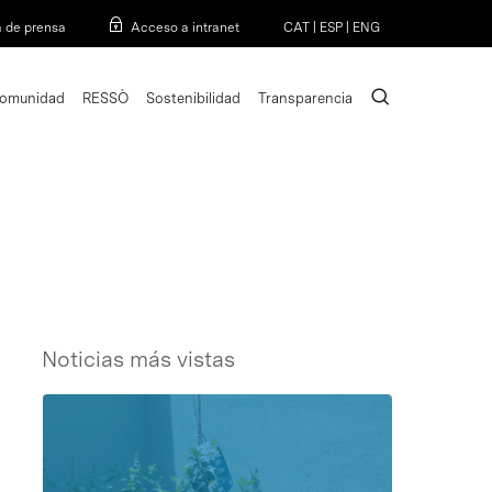
Menu
a de prensa
Acceso a intranet
CAT
|
ESP
|
ENG
search
omunidad
RESSÒ
Sostenibilidad
Transparencia
Noticias más vistas