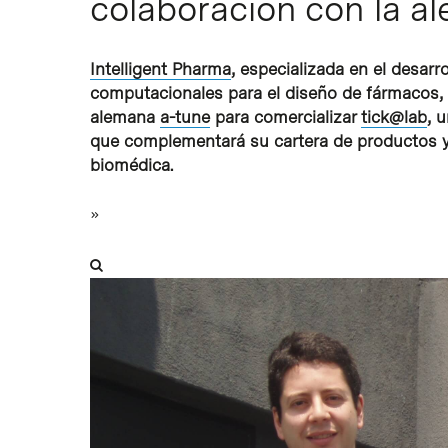
colaboración con la a
Intelligent Pharma
, especializada en el desarr
computacionales para el diseño de fármacos,
alemana
a-tune
para comercializar
tick@lab
, 
Intro para buscar o ESC per cerrar
que complementará su cartera de productos y 
biomédica.
»