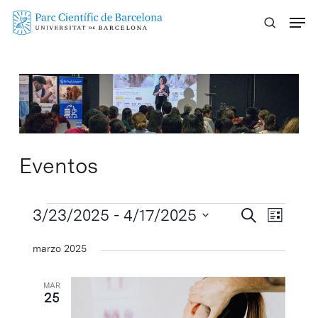
Skip
Menu
to
main
content
Eventos
Eventos
Navegaci
3/23/2025
 - 
4/17/2025
Navega
Buscar
Lista
de
de
Selecciona
marzo 2025
vistas
búsqueda
la
de
y
fecha.
Evento
MAR
vistas
25
de