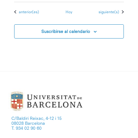
Eventos
Eventos
anterior(es)
Hoy
siguiente(s)
Suscribirse al calendario
C/Baldiri Reixac, 4-12 i 15
08028 Barcelona
T. 934 02 90 60