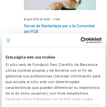
8 abril 2025 @ 13:00
-
17:00
Servei de fisioteràpia per a la Comunitat
del PCB
Parc Científic de Barcelona, Recepció Cluster II
Av. Dr.
Marañón 8, Barcelona, Barcelona, Espanya
Esta página web usa cookies
JUE
10
El sitio web de Fundació Parc Científic de Barcelona
utiliza cookies propias y de terceros con el fin de
gestionar sus preferencias (recordar información para
que acceda al sitio web con determinadas
características que puedan diferenciar su experiencia
de la de otros usuarios), con fines estadísticos
(analizar cómo interactúa con el sitio web) y para
10 abril 2025 @ 09:30
-
11:30
mostrarle publicidad personalizada en base a un perfil
Bake Sale! Fundraiser Support