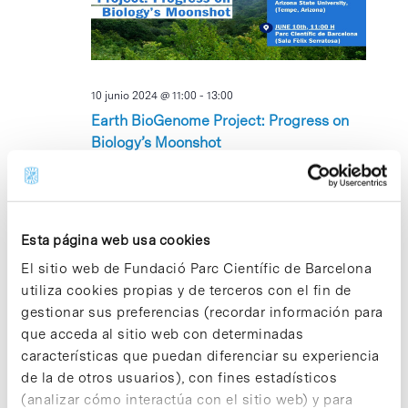
10 junio 2024 @ 11:00
-
13:00
Earth BioGenome Project: Progress on
Biology’s Moonshot
Edifici Cluster I, Aula Fèlix Serratosa
C/ Baldiri Reixac
10-12, Barcelona, Barcelona, Espanya
Esta página web usa cookies
MAR
11
El sitio web de Fundació Parc Científic de Barcelona
utiliza cookies propias y de terceros con el fin de
gestionar sus preferencias (recordar información para
que acceda al sitio web con determinadas
características que puedan diferenciar su experiencia
de la de otros usuarios), con fines estadísticos
(analizar cómo interactúa con el sitio web) y para
11 junio 2024 @ 13:00
-
17:00