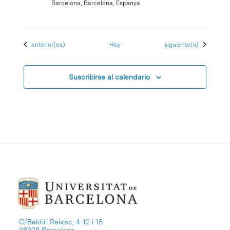
Barcelona, Barcelona, Espanya
Eventos
Eventos
anterior(es)
Hoy
siguiente(s)
Suscribirse al calendario
C/Baldiri Reixac, 4-12 i 15