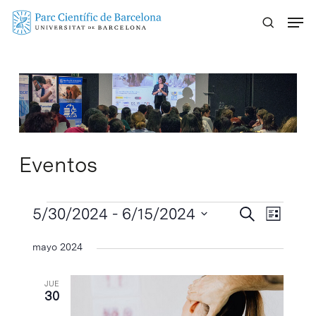
Skip
Menu
to
main
content
Eventos
Eventos
Navegaci
5/30/2024
 - 
6/15/2024
Navega
Buscar
Lista
de
de
Selecciona
mayo 2024
vistas
búsqueda
la
de
y
fecha.
Evento
JUE
vistas
30
de