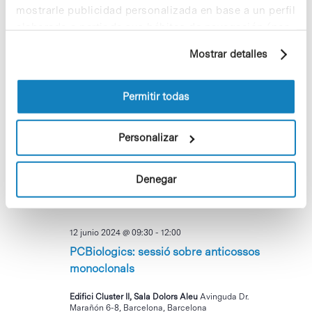
mostrarle publicidad personalizada en base a un perfil
Servei de fisioteràpia per a la Comunitat
elaborado a partir de sus hábitos de navegación (por
del PCB
ejemplo, páginas visitadas). Para obtener más
Mostrar detalles
información sobre las cookies puede consultar
Parc Científic de Barcelona, Recepció Cluster II
Av. Dr.
Marañón 8, Barcelona, Barcelona, Espanya
la Política de cookies del sitio web.
Permitir todas
MIÉ
12
Personalizar
Denegar
12 junio 2024 @ 09:30
-
12:00
PCBiologics: sessió sobre anticossos
monoclonals
Edifici Cluster II, Sala Dolors Aleu
Avinguda Dr.
Marañón 6-8, Barcelona, Barcelona