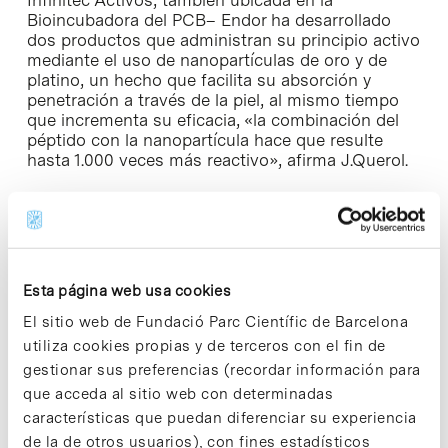
Infinitec Activos, también ubicada en la
Bioincubadora del PCB– Endor ha desarrollado
dos productos que administran su principio activo
mediante el uso de nanopartículas de oro y de
platino, un hecho que facilita su absorción y
penetración a través de la piel, al mismo tiempo
que incrementa su eficacia, «la combinación del
péptido con la nanopartícula hace que resulte
hasta 1.000 veces más reactivo», afirma J.Querol.
En biomedicina, la empresa desarrolla estrategias
específicas para mejorar los sistemas de
diagnóstico y terapia de algunas enfermedades.
Concretamente, y de forma conjunta con el
Instituto Catalán de Nanotecnología, está
Esta página web usa cookies
trabajando en una nueva nanopartícula magnética
El sitio web de Fundació Parc Científic de Barcelona
que podría ser utilizada como agente de contraste
en exploraciones de resonancia magnética. Otra
utiliza cookies propias y de terceros con el fin de
de sus líneas de investigación estudia el
gestionar sus preferencias (recordar información para
desarrollo de nuevas nanopartículas que puedan
que acceda al sitio web con determinadas
ser útiles para mejorar el tratamiento de diversas
características que puedan diferenciar su experiencia
patologías, como el cáncer, las enfermedades
de la de otros usuarios), con fines estadísticos
relacionadas con el sistema nervioso central y el