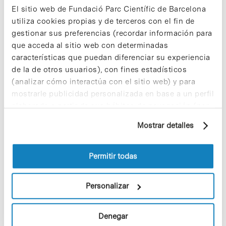
demás. Uno de los últimos invitados fue el
Dr.
El sitio web de Fundació Parc Científic de Barcelona
Manel del Castillo
, director del Hospital Sant Joan
utiliza cookies propias y de terceros con el fin de
de Déu, episodio que dio origen a la campaña
lanzada por la compañía el mismo día de su
gestionar sus preferencias (recordar información para
emisión, con el fin de donar al hospital el 100% de
que acceda al sitio web con determinadas
las ventas realizadas en un plazo de 24 horas.
características que puedan diferenciar su experiencia
Enllaç al podcast [+]
de la de otros usuarios), con fines estadísticos
(analizar cómo interactúa con el sitio web) y para
mostrarle publicidad personalizada en base a un perfil
elaborado a partir de sus hábitos de navegación (por
ejemplo, páginas visitadas). Para obtener más
Share
Share
Mostrar detalles
información sobre las cookies puede consultar
la Política de cookies del sitio web.
Permitir todas
Personalizar
Noticias más vistas
Denegar