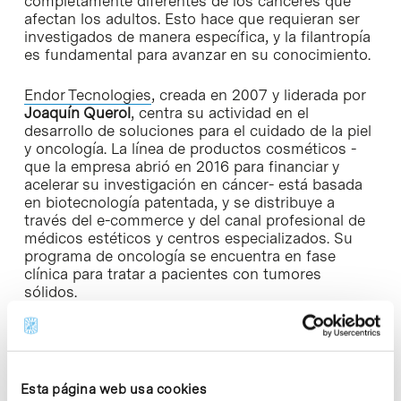
completamente diferentes de los cánceres que
afectan los adultos. Esto hace que requieran ser
investigados de manera específica, y la filantropía
es fundamental para avanzar en su conocimiento.
Endor Tecnologies
, creada en 2007 y liderada por
Joaquín Querol
, centra su actividad en el
desarrollo de soluciones para el cuidado de la piel
y oncología. La línea de productos cosméticos -
que la empresa abrió en 2016 para financiar y
acelerar su investigación en cáncer- está basada
en biotecnología patentada, y se distribuye a
través del e-commerce y del canal profesional de
médicos estéticos y centros especializados. Su
programa de oncología se encuentra en fase
clínica para tratar a pacientes con tumores
sólidos.
Una de las estrategias de la compañía para
conectar con su audiencia es el podcast de
entrevistas
El Secreto de la Vida
, conversaciones
con personas dedicadas a mejorar la vida de los
Esta página web usa cookies