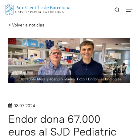
Skip
Menu
to
main
< Volver a noticias
content
El Dr. Jaume Mora y Joaquin Querol. Foto / Endor Technologies.
08.07.2024
Endor dona 67.000
euros al SJD Pediatric