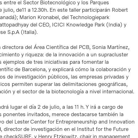
s entre el Sector Biotecnológico y los Parques
 julio, de11 a 12.30h. En este taller participarán Robert
Canadá); Marion Kronabel, del Technologiepark
ttopadhyay del CEO, ICICI Knowledge Park (India) y
e S.p.A (Italia).
la directora del Área Científica del PCB, Sonia Martínez,
imiento y riqueza: de la innovación a un supracluster
 ejemplos de tres iniciativas para fomentar la
entífic de Barcelona, y explicará cómo la colaboración y
pos de investigación públicos, las empresas privadas y
icos permiten superar las delimitaciones geográficas,
ión y el sector de la biotecnología a nivel internacional.
 lugar el día 2 de julio, a las 11 h. Y irá a cargo de
os ponentes invitados, merece destacarse también la
ivo del Lester Center for Entrepreneurship and Innovation
director de investigación en el Institut for the Future
de checkSURE, y Henry Etzkowitz, chair in management