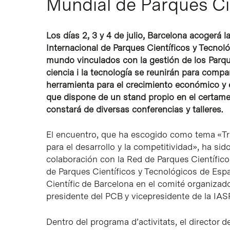
Mundial de Parques Ci
Intro para buscar o ESC per cerrar
Los días 2, 3 y 4 de julio, Barcelona acogerá
Internacional de Parques Científicos y Tecnoló
mundo vinculados con la gestión de los Parqu
ciencia i la tecnología se reunirán para compa
herramienta para el crecimiento económico y el
que dispone de un stand propio en el certamen
constará de diversas conferencias y talleres.
El encuentro, que ha escogido como tema «Tra
para el desarrollo y la competitividad», ha si
colaboración con la Red de Parques Científic
de Parques Científicos y Tecnológicos de Esp
Científic de Barcelona en el comité organizador
presidente del PCB y vicepresidente de la IASP
Dentro del programa d’activitats, el director d