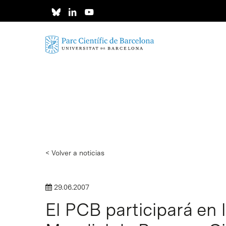
Skip
to
main
content
< Volver a noticias
29.06.2007
El PCB participará en 