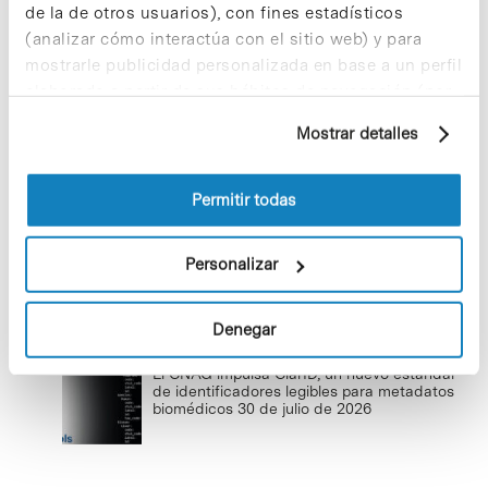
Sostenibilidad»! ¿Quieres participar
de la de otros usuarios), con fines estadísticos
y ser una fuente de inspiración?
(analizar cómo interactúa con el sitio web) y para
3 de septiembre de 2025
mostrarle publicidad personalizada en base a un perfil
elaborado a partir de sus hábitos de navegación (por
ejemplo, páginas visitadas). Para obtener más
Mostrar detalles
información sobre las cookies puede consultar
Salud es bienestar físico, mental y
la Política de cookies del sitio web.
social
Permitir todas
11 de febrero de 2026
Personalizar
Últimas noticias
Denegar
El CNAG impulsa ClarID, un nuevo estándar
de identificadores legibles para metadatos
biomédicos
30 de julio de 2026