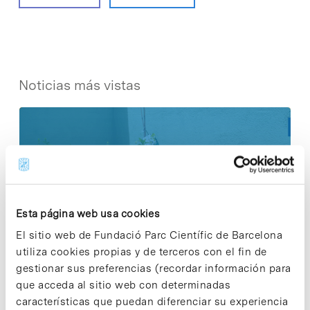
Noticias más vistas
Los proyectos colectivos son
enriquecedores. ¡Participa y haz
Esta página web usa cookies
crecer la Sostenibilidad en el PCB!
9 de septiembre de 2025
El sitio web de Fundació Parc Científic de Barcelona
utiliza cookies propias y de terceros con el fin de
gestionar sus preferencias (recordar información para
que acceda al sitio web con determinadas
¡Ayúdanos a hacer crecer «Notas de
características que puedan diferenciar su experiencia