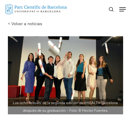
Skip
Menu
to
main
< Volver a noticias
content
Los ocho 'fellows' de la segunda edición de d·HEALTH Barcelona
después de su graduación. - Foto: © Hector Fuentes.