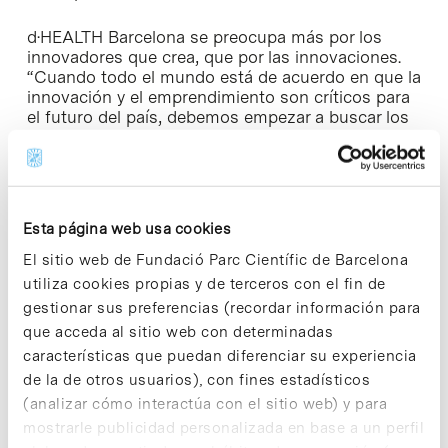
d·HEALTH Barcelona se preocupa más por los
innovadores que crea, que por las innovaciones.
“Cuando todo el mundo está de acuerdo en que la
innovación y el emprendimiento son críticos para
el futuro del país, debemos empezar a buscar los
perfiles profesionales más adecuados, ya que el
futuro de la innovación no vendrá de las
compañías formando equipos, sino de los equipos
formando compañías”, apuntó Jorge Juan.
Esta página web usa cookies
El invitado de honor de la ceremonia fue Briant
El sitio web de Fundació Parc Científic de Barcelona
Lin, emprendedor en medical devices y director
médico de la Consultative Medicine Clinic en
utiliza cookies propias y de terceros con el fin de
la
Universidad de Stanford
. Lin volvió a resaltar
gestionar sus preferencias (recordar información para
que “la innovación a través del
design thinking
se
que acceda al sitio web con determinadas
basa en la definición de necesidades” y que
características que puedan diferenciar su experiencia
“todos los innovadores en salud hemos escogido
de la de otros usuarios), con fines estadísticos
el camino de re-inventar la medicina para ayudar a
los pacientes a tener una vida mejor”.
(analizar cómo interactúa con el sitio web) y para
mostrarle publicidad personalizada en base a un perfil
Biocat está buscando actualmente la tercera