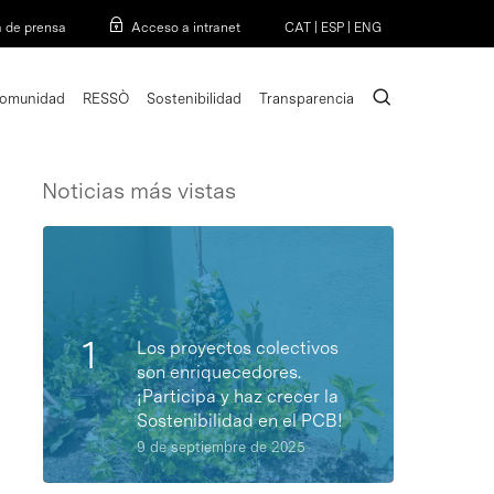
Menu
a de prensa
Acceso a intranet
CAT
|
ESP
|
ENG
search
omunidad
RESSÒ
Sostenibilidad
Transparencia
Noticias más vistas
Los proyectos colectivos
son enriquecedores.
¡Participa y haz crecer la
Sostenibilidad en el PCB!
9 de septiembre de 2025