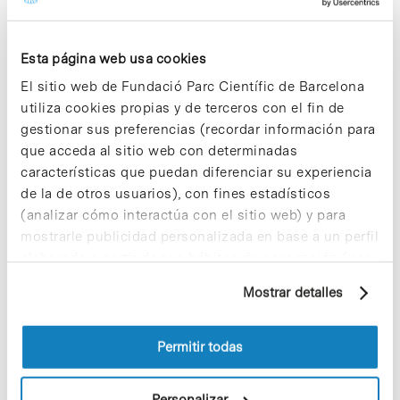
Los donativos se destinarán a la construcción de
viviendas de emergencia y a la distribución y
Esta página web usa cookies
suministro de alimentos y artículos de primera
necesidad para ayudar a los damnificados (unos
El sitio web de Fundació Parc Científic de Barcelona
dos millones de personas).
utiliza cookies propias y de terceros con el fin de
gestionar sus preferencias (recordar información para
La maratón televisiva se enmarca dentro de la
que acceda al sitio web con determinadas
celebración de una jornada solidaria que está
características que puedan diferenciar su experiencia
coordinada por el Gobierno de Chile y la
de la de otros usuarios), con fines estadísticos
Asociación Nacional de Televisión (ANATEL) en
colaboración con diversas instituciones, como
(analizar cómo interactúa con el sitio web) y para
«Un Techo para Chile» y «la Fundación para la
mostrarle publicidad personalizada en base a un perfil
Superación de la Pobreza».
elaborado a partir de sus hábitos de navegación (por
ejemplo, páginas visitadas). Para obtener más
Mostrar detalles
información sobre las cookies puede consultar
la Política de cookies del sitio web.
Permitir todas
Share
Share
Personalizar